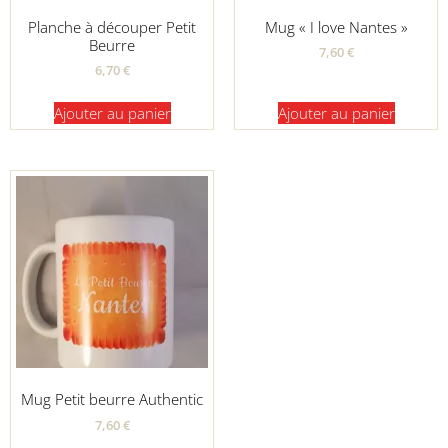
Planche à découper Petit
Mug « I love Nantes »
Beurre
7,60
€
6,70
€
Ajouter au panier
Ajouter au panier
Mug Petit beurre Authentic
7,60
€