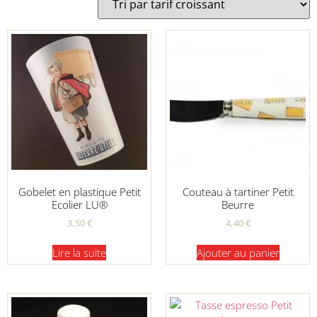
Gobelet en plastique Petit
Couteau à tartiner Petit
Ecolier LU®
Beurre
3,50
€
4,40
€
Lire la suite
Ajouter au panier