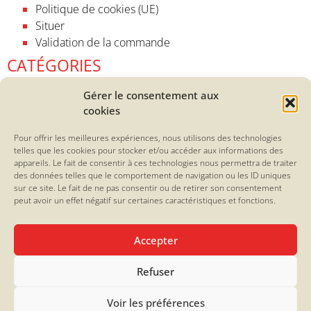
Politique de cookies (UE)
Situer
Validation de la commande
CATÉGORIES
Accueil
Gérer le consentement aux
cookies
Bières et vins
Biscuiterie
Pour offrir les meilleures expériences, nous utilisons des technologies
Confiseries
telles que les cookies pour stocker et/ou accéder aux informations des
Confitures
appareils. Le fait de consentir à ces technologies nous permettra de traiter
des données telles que le comportement de navigation ou les ID uniques
Epicerie fine
sur ce site. Le fait de ne pas consentir ou de retirer son consentement
Idées cadeaux
peut avoir un effet négatif sur certaines caractéristiques et fonctions.
Nos coffrets valeurs sûres
Nos compositions et douceurs de fin d'année
Accepter
Nos douceurs à petits prix
Nos spécialités
Refuser
Vaisselle
Voir les préférences