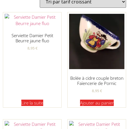
Serviette Damier Petit
Beurre jaune fluo
8,95
€
Bolée à cidre couple breton
Faïencerie de Pornic
8,95
€
Lire la suite
Ajouter au panier