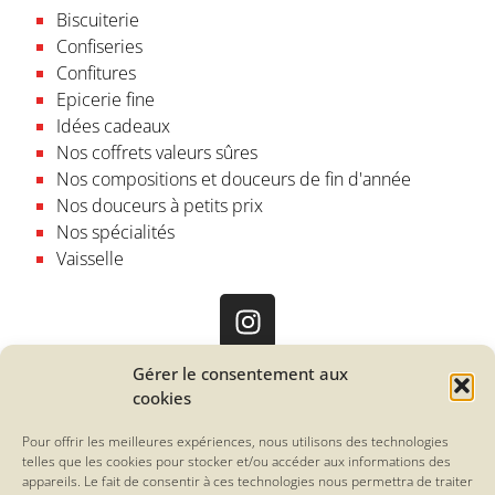
Biscuiterie
Confiseries
Confitures
Epicerie fine
Idées cadeaux
Nos coffrets valeurs sûres
Nos compositions et douceurs de fin d'année
Nos douceurs à petits prix
Nos spécialités
Vaisselle
Gérer le consentement aux
La Friande
cookies
12, rue Paul Bellamy
44000 Nantes
Pour offrir les meilleures expériences, nous utilisons des technologies
France
telles que les cookies pour stocker et/ou accéder aux informations des
appareils. Le fait de consentir à ces technologies nous permettra de traiter
02 40 20 14 68