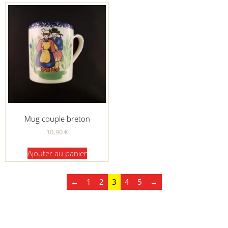
Mug couple breton
10,90
€
Ajouter au panier
←
1
2
3
4
5
→