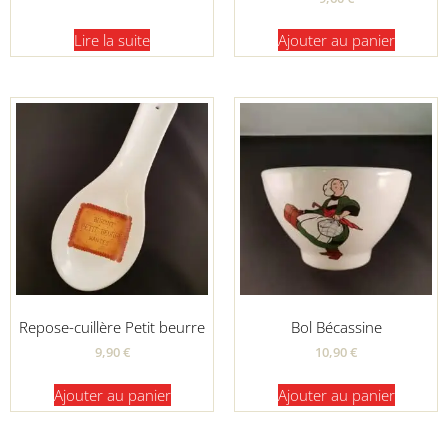
Lire la suite
Ajouter au panier
Repose-cuillère Petit beurre
Bol Bécassine
9,90
€
10,90
€
Ajouter au panier
Ajouter au panier