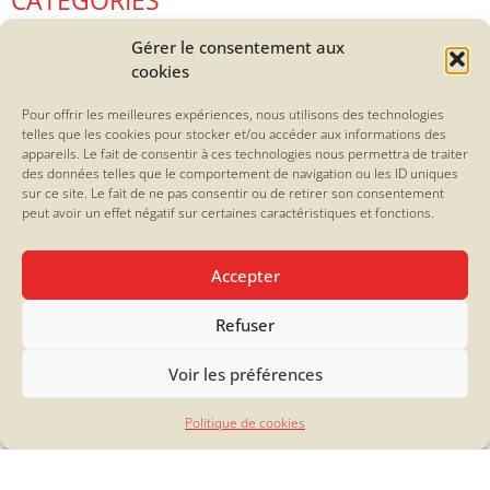
CATÉGORIES
Accueil
Gérer le consentement aux
cookies
Bières et vins
Biscuiterie
Pour offrir les meilleures expériences, nous utilisons des technologies
Confiseries
telles que les cookies pour stocker et/ou accéder aux informations des
Confitures
appareils. Le fait de consentir à ces technologies nous permettra de traiter
des données telles que le comportement de navigation ou les ID uniques
Epicerie fine
sur ce site. Le fait de ne pas consentir ou de retirer son consentement
Idées cadeaux
peut avoir un effet négatif sur certaines caractéristiques et fonctions.
Nos coffrets valeurs sûres
Nos compositions et douceurs de fin d'année
Accepter
Nos douceurs à petits prix
Nos spécialités
Refuser
Vaisselle
Voir les préférences
Politique de cookies
La Friande
12, rue Paul Bellamy