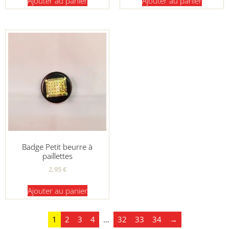
Ajouter au panier
Ajouter au panier
Badge Petit beurre à
paillettes
2,95
€
Ajouter au panier
1
2
3
4
…
32
33
34
→