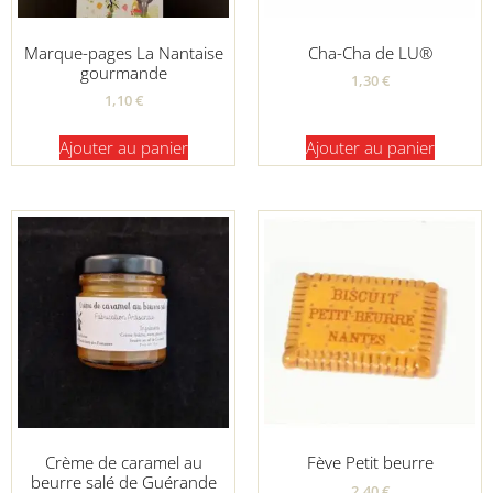
Marque-pages La Nantaise
Cha-Cha de LU®
gourmande
1,30
€
1,10
€
Ajouter au panier
Ajouter au panier
Crème de caramel au
Fève Petit beurre
beurre salé de Guérande
2,40
€