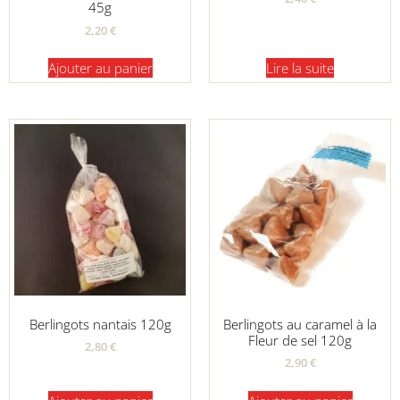
45g
2,20
€
Ajouter au panier
Lire la suite
Berlingots nantais 120g
Berlingots au caramel à la
Fleur de sel 120g
2,80
€
2,90
€