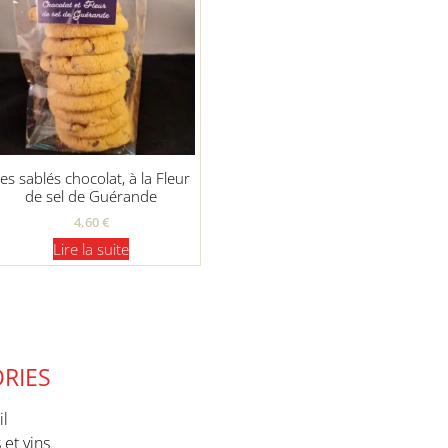
es sablés chocolat, à la Fleur
de sel de Guérande
4,60
€
Lire la suite
RIES
il
 et vins