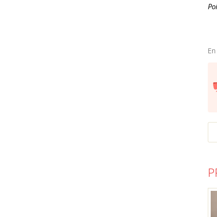
Po
En
P