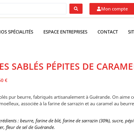
Mon compte
OS SPÉCIALITÉS
ESPACE ENTREPRISES
CONTACT
SI
ES SABLÉS PÉPITES DE CARAME
60
€
blés pur beurre, fabriqués artisanalement à Guérande. On aime cet
 moelleux, associée à la farine de sarrazin et au caramel au beurre
grédients : beurre, farine de blé, farine de sarrazin (30%), sucre, pé
ver, fleur de sel de Guérande.