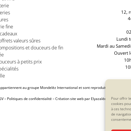
terie
12, 
eries
4
ures
ie fine
02
 cadeaux
Lundi t
ffrets valeurs sûres
Mardi au Samedi 
ompositions et douceurs de fin
Ouvert l
ée
10h
uceurs à petits prix
10
écialités
lle
partiennent au groupe Mondelèz International et sont reproduits avec l’accord 
Pour offrir 
GV
–
Politiques de confidentialité
–
Création site web par Elyazalée
cookies pour
à ces techn
de navigatio
consentement