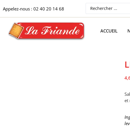
Appelez-nous : 02 40 20 14 68
ACCUEIL
N
L
4,
Sa
et
In
le