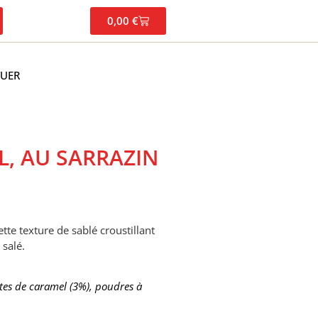
0,00
€
TUER
L, AU SARRAZIN
te texture de sablé croustillant
 salé.
pites de caramel (3%), poudres à