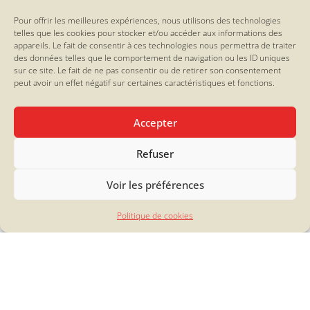
Accueil
Bières et vins
Pour offrir les meilleures expériences, nous utilisons des technologies
telles que les cookies pour stocker et/ou accéder aux informations des
Biscuiterie
appareils. Le fait de consentir à ces technologies nous permettra de traiter
Confiseries
des données telles que le comportement de navigation ou les ID uniques
Confitures
sur ce site. Le fait de ne pas consentir ou de retirer son consentement
peut avoir un effet négatif sur certaines caractéristiques et fonctions.
Epicerie fine
Idées cadeaux
Nos coffrets valeurs sûres
Accepter
Nos compositions et douceurs de fin d'année
Nos douceurs à petits prix
Refuser
Nos spécialités
Voir les préférences
Vaisselle
Politique de cookies
La Friande
12, rue Paul Bellamy
44000 Nantes