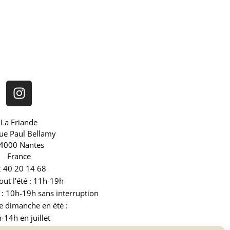
La Friande
rue Paul Bellamy
4000 Nantes
France
 40 20 14 68
out l’été : 11h-19h
: 10h-19h sans interruption
e dimanche en été :
-14h en juillet
h-16h en août