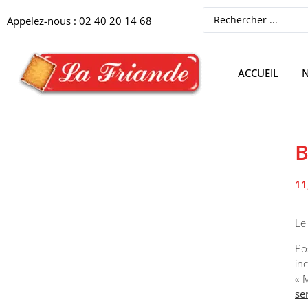
Appelez-nous : 02 40 20 14 68
ACCUEIL
N
B
11
Le
Po
in
« 
se