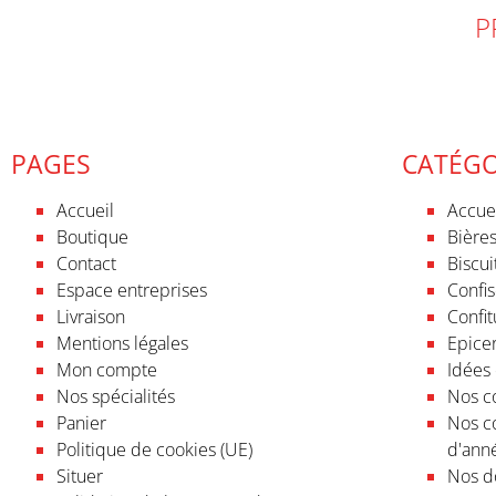
P
PAGES
CATÉGO
Accueil
Accue
Boutique
Bières
Contact
Biscui
Espace entreprises
Confis
Livraison
Confit
Mentions légales
Epicer
Mon compte
Idées
Nos spécialités
Nos co
Panier
Nos c
Politique de cookies (UE)
d'ann
Situer
Nos do