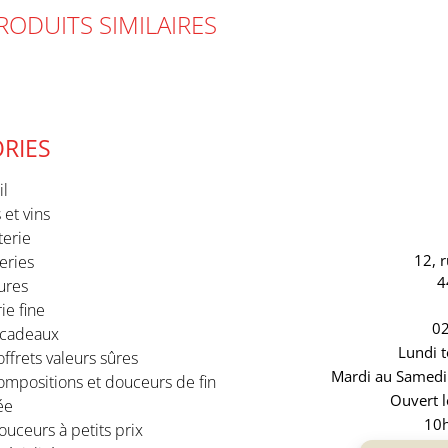
RODUITS SIMILAIRES
RIES
il
 et vins
terie
12, 
eries
4
ures
ie fine
02
 cadeaux
Lundi t
ffrets valeurs sûres
Mardi au Samedi 
ompositions et douceurs de fin
Ouvert l
ée
10h
uceurs à petits prix
10