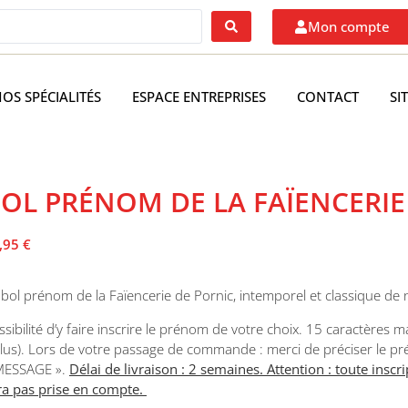
Mon compte
OS SPÉCIALITÉS
ESPACE ENTREPRISES
CONTACT
SI
OL PRÉNOM DE LA FAÏENCERIE
,95
€
 bol prénom de la Faïencerie de Pornic, intemporel et classique de 
ssibilité d’y faire inscrire le prénom de votre choix. 15 caractères 
clus). Lors de votre passage de commande : merci de préciser le p
MESSAGE ».
Délai de livraison : 2 semaines. Attention : toute insc
ra pas prise en compte.