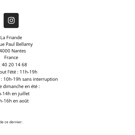
La Friande
rue Paul Bellamy
4000 Nantes
France
 40 20 14 68
out l’été : 11h-19h
: 10h-19h sans interruption
e dimanche en été :
-14h en juillet
h-16h en août
de ce dernier.