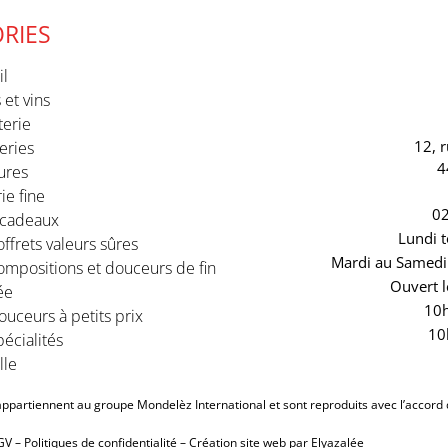
RIES
il
 et vins
terie
12, 
eries
4
ures
ie fine
02
 cadeaux
Lundi t
ffrets valeurs sûres
Mardi au Samedi 
ompositions et douceurs de fin
Ouvert l
ée
10h
uceurs à petits prix
10
écialités
lle
partiennent au groupe Mondelèz International et sont reproduits avec l’accord 
GV
–
Politiques de confidentialité
–
Création site web par Elyazalée