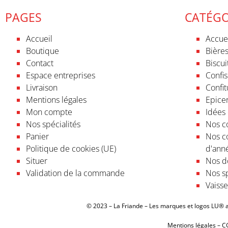
PAGES
CATÉGO
Accueil
Accue
Boutique
Bières
Contact
Biscui
Espace entreprises
Confis
Livraison
Confit
Mentions légales
Epicer
Mon compte
Idées
Nos spécialités
Nos co
Panier
Nos c
Politique de cookies (UE)
d'ann
Situer
Nos do
Validation de la commande
Nos sp
Vaisse
© 2023 – La Friande – Les marques et logos LU® ap
Mentions légales
–
C