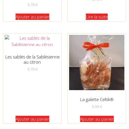
5,70
€
Ajouter au panier
Lire la suite
Les sablés de la Sablésienne
au citron
5,70
€
La galette Celtik®
5,95
€
Ajouter au panier
Ajouter au panier