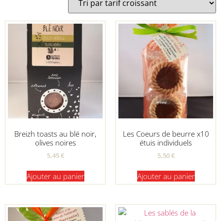
Breizh toasts au blé noir,
Les Coeurs de beurre x10
olives noires
étuis individuels
5,45
€
5,50
€
Ajouter au panier
Ajouter au panier