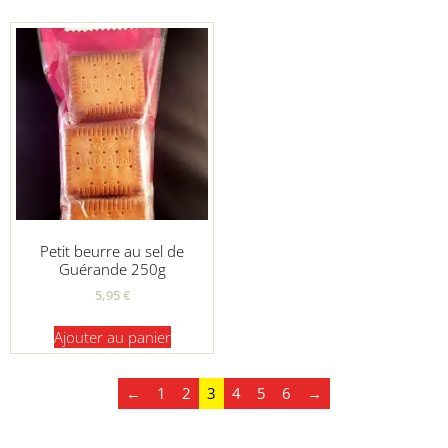
Petit beurre au sel de
Guérande 250g
5,95
€
Ajouter au panier
←
1
2
3
4
5
6
→