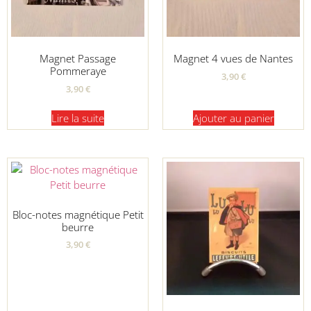
Magnet Passage
Magnet 4 vues de Nantes
Pommeraye
3,90
€
3,90
€
Lire la suite
Ajouter au panier
Bloc-notes magnétique Petit
beurre
3,90
€