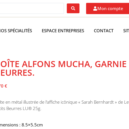
Mon compte
OS SPÉCIALITÉS
ESPACE ENTREPRISES
CONTACT
SI
OÎTE ALFONS MUCHA, GARNIE 
EURRES.
70
€
îte en métal illustrée de l’affiche icônique « Sarah Bernhardt » de Le
tits Beurres LU® 25g.
mensions : 8.5×5.5cm