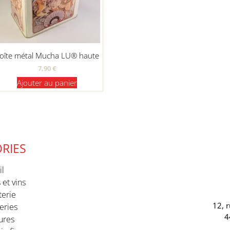
oîte métal Mucha LU® haute
7,90
€
Ajouter au panier
RIES
il
 et vins
terie
12, 
eries
4
ures