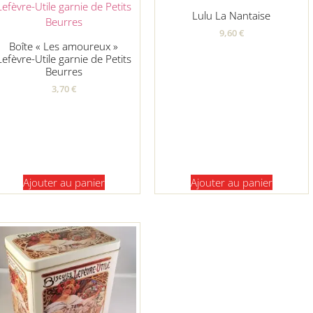
Lulu La Nantaise
9,60
€
Boîte « Les amoureux »
Lefèvre-Utile garnie de Petits
Beurres
3,70
€
Ajouter au panier
Ajouter au panier