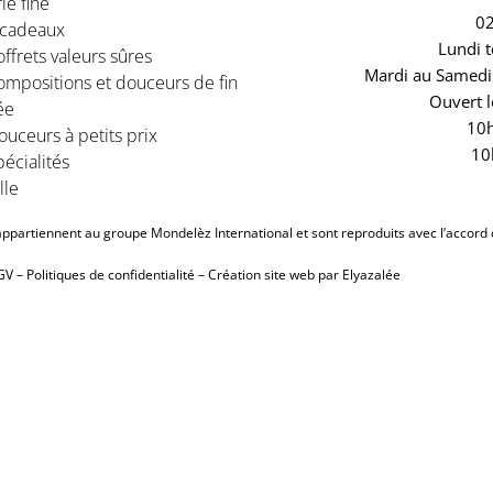
ie fine
02
 cadeaux
Lundi t
ffrets valeurs sûres
Mardi au Samedi 
ompositions et douceurs de fin
Ouvert l
ée
10h
uceurs à petits prix
10
écialités
lle
partiennent au groupe Mondelèz International et sont reproduits avec l’accord 
GV
–
Politiques de confidentialité
–
Création site web par Elyazalée