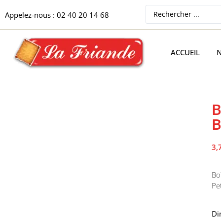
Appelez-nous : 02 40 20 14 68
ACCUEIL
N
B
B
3,
Bo
Pe
Di