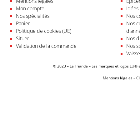
Mentions légales
Epicer
Mon compte
Idées
Nos spécialités
Nos co
Panier
Nos c
Politique de cookies (UE)
d'ann
Situer
Nos do
Validation de la commande
Nos sp
Vaisse
© 2023 – La Friande – Les marques et logos LU® ap
Mentions légales
–
C