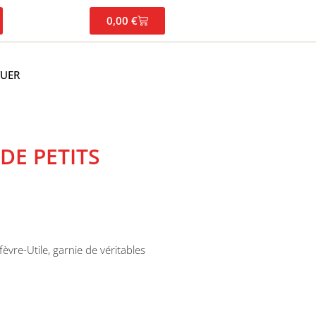
0,00
€
TUER
DE PETITS
fèvre-Utile, garnie de véritables