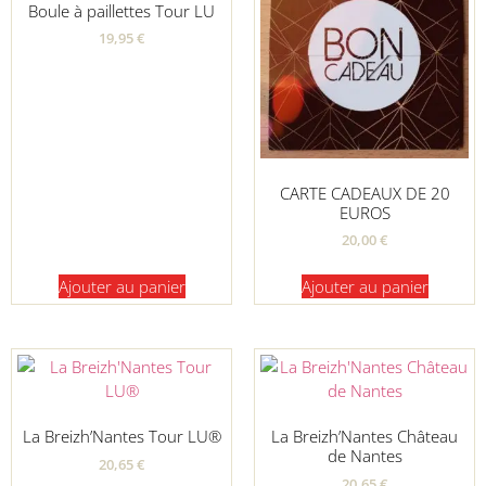
Boule à paillettes Tour LU
19,95
€
CARTE CADEAUX DE 20
EUROS
20,00
€
Ajouter au panier
Ajouter au panier
La Breizh’Nantes Tour LU®
La Breizh’Nantes Château
de Nantes
20,65
€
20,65
€