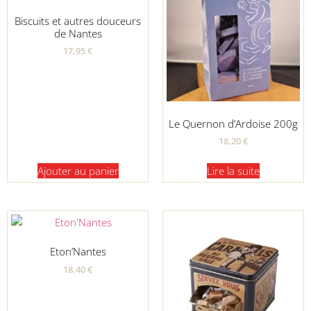
Biscuits et autres douceurs
de Nantes
17,95
€
Le Quernon d’Ardoise 200g
18,20
€
Ajouter au panier
Lire la suite
Eton’Nantes
18,40
€