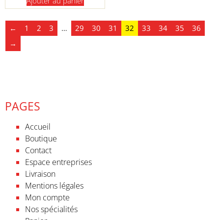
Ajouter au panier
←
1
2
3
…
29
30
31
32
33
34
35
36
→
PAGES
Accueil
Boutique
Contact
Espace entreprises
Livraison
Mentions légales
Mon compte
Nos spécialités