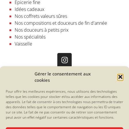
Epicerie fine
Idées cadeaux
Nos coffrets valeurs sûres
Nos compositions et douceurs de fin d'année
Nos douceurs à petits prix
Nos spécialités
Vaisselle
Gérer le consentement aux
La Friande
cookies
12, rue Paul Bellamy
44000 Nantes
Pour offrir les meilleures expériences, nous utilisons des technologies
France
telles que les cookies pour stocker et/ou accéder aux informations des
02 40 20 14 68
appareils. Le fait de consentir à ces technologies nous permettra de traiter
des données telles que le comportement de navigation ou les ID uniques
Lundi tout l’été : 11h-19h
sur ce site. Le fait de ne pas consentir ou de retirer son consentement
Mardi au Samedi : 10h-19h sans interruption
peut avoir un effet négatif sur certaines caractéristiques et fonctions.
Ouvert le dimanche en été :