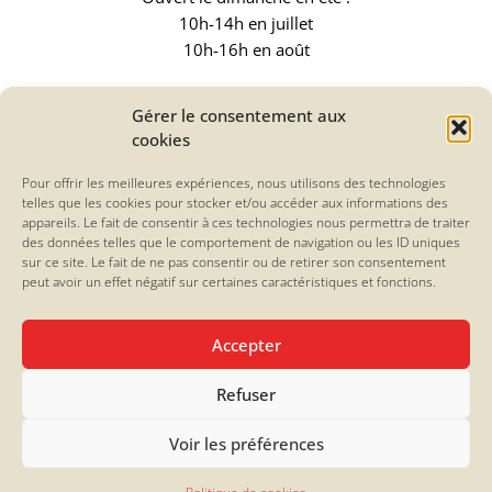
10h-14h en juillet
10h-16h en août
© 2023 – La Friande – Les marques et logos LU® appartiennent au groupe
Gérer le consentement aux
Mondelèz International et sont reproduits avec l’accord de ce dernier.
cookies
Mentions légales
–
CGV
–
Politiques de confidentialité
–
Création site web par
Elyazalée
Pour offrir les meilleures expériences, nous utilisons des technologies
telles que les cookies pour stocker et/ou accéder aux informations des
appareils. Le fait de consentir à ces technologies nous permettra de traiter
des données telles que le comportement de navigation ou les ID uniques
sur ce site. Le fait de ne pas consentir ou de retirer son consentement
peut avoir un effet négatif sur certaines caractéristiques et fonctions.
Accepter
Refuser
Voir les préférences