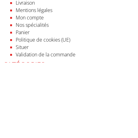
Livraison
Mentions légales
Accepter
Mon compte
Nos spécialités
Refuser
Panier
Politique de cookies (UE)
Voir les préférences
Situer
Validation de la commande
Politique de cookies
CATÉGORIES
Accueil
Bières et vins
Biscuiterie
Confiseries
Confitures
Epicerie fine
Idées cadeaux
Nos coffrets valeurs sûres
Nos compositions et douceurs de fin d'année